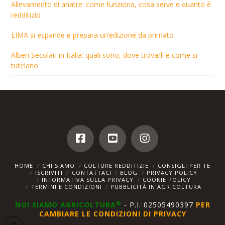
Allevamento di anatre: come funziona, cosa serve e quanto è
redditizio
EIMA si espande e prepara un’edizione da primato
Alberi Secolari in Italia: quali sono, dove trovarli e come si
tutelano
HOME
CHI SIAMO
COLTURE REDDITIZIE
CONSIGLI PER TE
ISCRIVITI
CONTATTACI
BLOG
PRIVACY POLICY
INFORMATIVA SULLA PRIVACY
COOKIE POLICY
TERMINI E CONDIZIONI
PUBBLICITÀ IN AGRICOLTURA
®
NOI SIAMO AGRICOLTURA
- P.I. 02505490397
PER
CAMBIARE LE CONDIZIONI DI PRIVACY