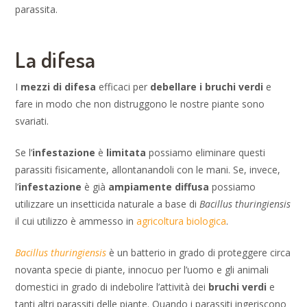
parassita.
La difesa
I
mezzi di difesa
efficaci per
debellare i bruchi verdi
e
fare in modo che non distruggono le nostre piante sono
svariati.
Se l’
infestazione
è
limitata
possiamo eliminare questi
parassiti fisicamente, allontanandoli con le mani. Se, invece,
l’
infestazione
è già
ampiamente diffusa
possiamo
utilizzare un insetticida naturale a base di
Bacillus thuringiensis
il cui utilizzo è ammesso in
agricoltura biologica
.
Bacillus thuringiensis
è un batterio in grado di proteggere circa
novanta specie di piante, innocuo per l’uomo e gli animali
domestici in grado di indebolire l’attività dei
bruchi verdi
e
tanti altri parassiti delle piante. Quando i parassiti ingeriscono