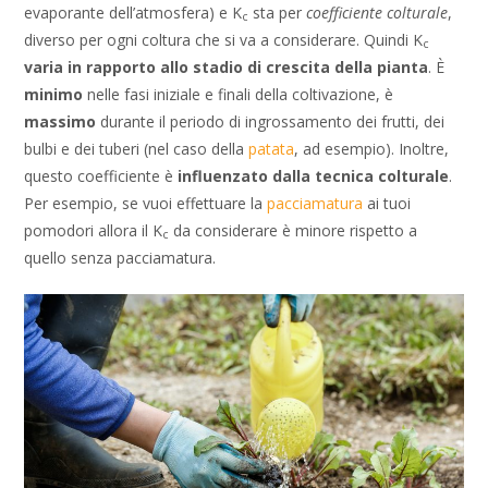
evaporante dell’atmosfera) e K
sta per
coefficiente colturale
,
c
diverso per ogni coltura che si va a considerare. Quindi K
c
varia in rapporto allo stadio di crescita della pianta
. È
minimo
nelle fasi iniziale e finali della coltivazione, è
massimo
durante il periodo di ingrossamento dei frutti, dei
bulbi e dei tuberi (nel caso della
patata
, ad esempio). Inoltre,
questo coefficiente è
influenzato dalla tecnica colturale
.
Per esempio, se vuoi effettuare la
pacciamatura
ai tuoi
pomodori allora il K
da considerare è minore rispetto a
c
quello senza pacciamatura.