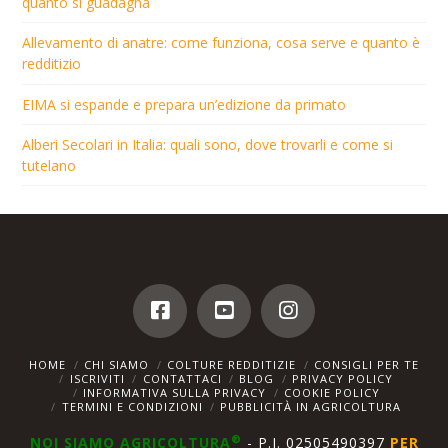
quanto si guadagna
Allevamento di anatre: come funziona, cosa serve e quanto è
redditizio
EIMA si espande e prepara un’edizione da primato
Alberi Secolari in Italia: quali sono, dove trovarli e come si
tutelano
HOME
CHI SIAMO
COLTURE REDDITIZIE
CONSIGLI PER TE
ISCRIVITI
CONTATTACI
BLOG
PRIVACY POLICY
INFORMATIVA SULLA PRIVACY
COOKIE POLICY
TERMINI E CONDIZIONI
PUBBLICITÀ IN AGRICOLTURA
®
NOI SIAMO AGRICOLTURA
- P.I. 02505490397
PER