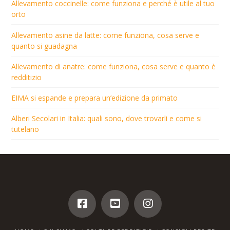
Allevamento coccinelle: come funziona e perché è utile al tuo
orto
Allevamento asine da latte: come funziona, cosa serve e
quanto si guadagna
Allevamento di anatre: come funziona, cosa serve e quanto è
redditizio
EIMA si espande e prepara un’edizione da primato
Alberi Secolari in Italia: quali sono, dove trovarli e come si
tutelano