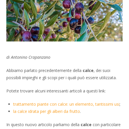
di Antonino Crapanzano
Abbiamo parlato precedentemente della
calce
, dei suoi
possibili impieghi e gli scopi per i quali può essere utilizzata.
Potete trovare alcuni interessanti articoli a questi link:
trattamento piante con calce: un elemento, tantissimi usi
;
la calce idrata per gli alberi da frutto
.
In questo nuovo articolo parliamo della
calce
con particolare