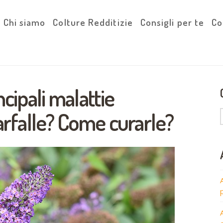
Chi siamo
Colture Redditizie
Consigli per te
Co
ncipali malattie
farfalle? Come curarle?