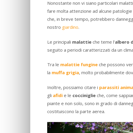
Nonostante non vi siano particolari malat
fare molta attenzione ad alcune patologie c
che, in breve tempo, potrebbero dannegg
nostro
giardino
.
Le principali
malattie
che teme l’
albero d
seguito a periodi caratterizzati da un cli
Tra le
malattie fungine
che possono veri
la
muffa grigia
, molto probabilmente dovu
Inoltre, possiamo citare i
parassiti anima
gli
afidi
e le
cocciniglie
che, come sappiam
piante e non solo, sono in grado di dannegg
costituiscono la parte aerea.