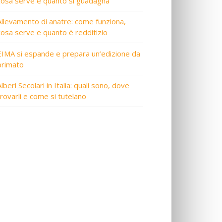
cosa serve e quanto si guadagna
Allevamento di anatre: come funziona,
cosa serve e quanto è redditizio
EIMA si espande e prepara un’edizione da
primato
lberi Secolari in Italia: quali sono, dove
trovarli e come si tutelano