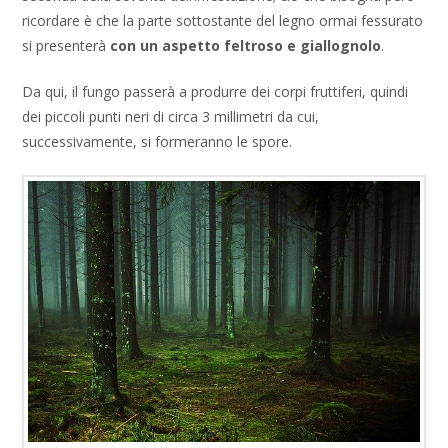
ricordare è che la parte sottostante del legno ormai fessurato
si presenterà
con un aspetto feltroso e giallognolo
.
Da qui, il fungo passerà a produrre dei corpi fruttiferi, quindi
dei piccoli punti neri di circa 3 millimetri da cui,
successivamente, si formeranno le spore.