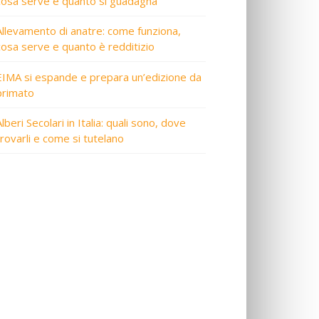
cosa serve e quanto si guadagna
Allevamento di anatre: come funziona,
cosa serve e quanto è redditizio
EIMA si espande e prepara un’edizione da
primato
lberi Secolari in Italia: quali sono, dove
trovarli e come si tutelano