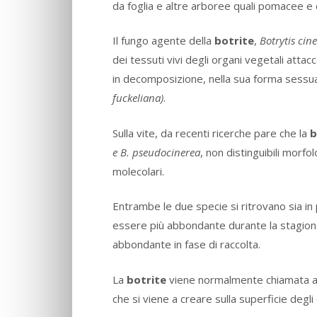
da foglia e altre arboree quali pomacee e
Il fungo agente della
botrite
,
Botrytis cin
dei tessuti vivi degli organi vegetali attac
in decomposizione, nella sua forma sess
fuckeliana)
.
Sulla vite, da recenti ricerche pare che la
b
e B. pseudocinerea
, non distinguibili morfo
molecolari.
Entrambe le due specie si ritrovano sia i
essere più abbondante durante la stagion
abbondante in fase di raccolta.
La
botrite
viene normalmente chiamata 
che si viene a creare sulla superficie degli