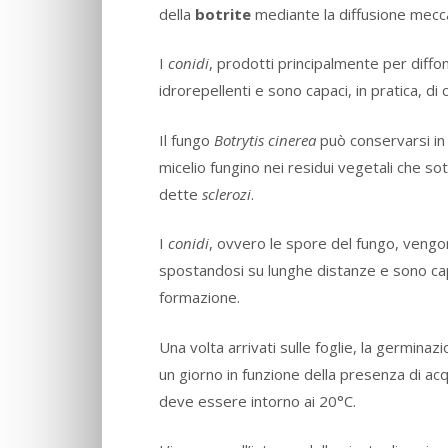
della
botrite
mediante la diffusione mecca
I
conidi
, prodotti principalmente per diffo
idrorepellenti e sono capaci, in pratica, di
Il fungo
Botrytis cinerea
può conservarsi in 
micelio fungino nei residui vegetali che so
dette
sclerozi
.
I
conidi
, ovvero le spore del fungo, vengon
spostandosi su lunghe distanze e sono ca
formazione.
Una volta arrivati sulle foglie, la germina
un giorno in funzione della presenza di acq
deve essere intorno ai 20°C.