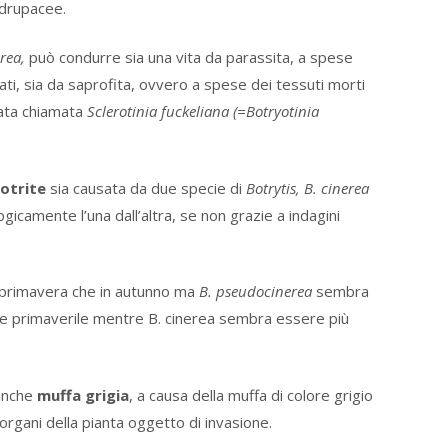
 drupacee.
erea,
può condurre sia una vita da parassita, a spese
cati, sia da saprofita, ovvero a spese dei tessuti morti
uata chiamata
Sclerotinia fuckeliana (=Botryotinia
otrite
sia causata da due specie di
Botrytis, B. cinerea
logicamente l’una dall’altra, se non grazie a indagini
n primavera che in autunno ma
B. pseudocinerea
sembra
e primaverile mentre B. cinerea sembra essere più
anche
muffa grigia
, a causa della muffa di colore grigio
 organi della pianta oggetto di invasione.