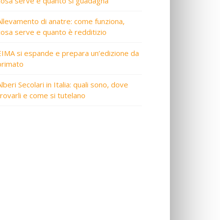
cosa serve e quanto si guadagna
Allevamento di anatre: come funziona,
cosa serve e quanto è redditizio
EIMA si espande e prepara un’edizione da
primato
lberi Secolari in Italia: quali sono, dove
trovarli e come si tutelano