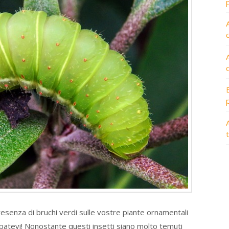
A
esenza di bruchi verdi sulle vostre piante ornamentali
patevi! Nonostante questi insetti siano molto temuti