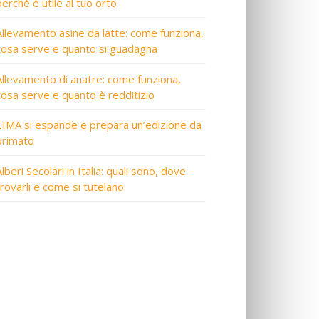
perché è utile al tuo orto
Allevamento asine da latte: come funziona,
cosa serve e quanto si guadagna
Allevamento di anatre: come funziona,
cosa serve e quanto è redditizio
EIMA si espande e prepara un’edizione da
primato
lberi Secolari in Italia: quali sono, dove
trovarli e come si tutelano