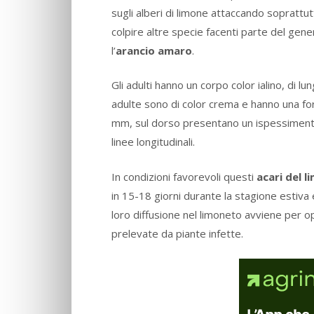
sugli alberi di limone attaccando soprattut
colpire altre specie facenti parte del gen
l’
arancio amaro
.
Gli adulti hanno un corpo color ialino, di
adulte sono di color crema e hanno una fo
mm, sul dorso presentano un ispessimen
linee longitudinali.
In condizioni favorevoli questi
acari del
l
in 15-18 giorni durante la stagione estiva 
loro diffusione nel limoneto avviene per op
prelevate da piante infette.