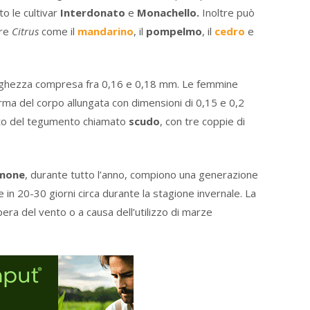
to le cultivar
Interdonato
e
Monachello.
Inoltre può
ere
Citrus
come il
mandarino
, il
pompelmo
, il
cedro
e
 lunghezza compresa fra 0,16 e 0,18 mm. Le femmine
rma del corpo allungata con dimensioni di 0,15 e 0,2
to del tegumento chiamato
scudo
, con tre coppie di
imone
, durante tutto l’anno, compiono una generazione
e in 20-30 giorni circa durante la stagione invernale. La
era del vento o a causa dell’utilizzo di marze