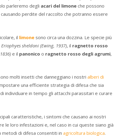
colo parleremo degli
acari del limone
che possono
ti causando perdite del raccolto che potranno essere
colare, il
limone
sono circa una dozzina. Le specie più
,
Eriophyes sheldoni (Ewing, 1937)
, il
ragnetto rosso
, 1836)
e il
panonico
o
ragnetto rosso degli agrumi
,
sono molti insetti che danneggiano i nostri
alberi di
mpostare una efficiente strategia di difesa che sia
i individuare in tempo gli attacchi parassitari e curare
incipali caratteristiche, i sintomi che causano ai nostri
e le loro infestazioni e, nel caso in cui queste siano già
n metodi di difesa consentiti in
agricoltura biologica
.