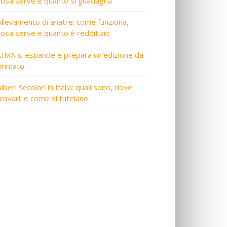
cosa serve e quanto si guadagna
Allevamento di anatre: come funziona,
cosa serve e quanto è redditizio
EIMA si espande e prepara un’edizione da
primato
lberi Secolari in Italia: quali sono, dove
trovarli e come si tutelano