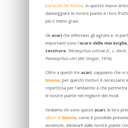
parassiti del limone
, in questo nuovo arti
danneggiare le nostre piante e i loro frut
più o meno gravi.
Gli
acari
che infestano gli agrumi e, in parti
importanti sono l’
acaro delle meraviglie
tessitore
,
Tetranychus urticae (C. L. Koch
Panonychus citri (Mc Gregor, 1916).
Oltre a questi tre
acari
, sappiamo che vi 
limone
, per questo motivo è necessario i
rispettosa per l’ambiente e che permetta d
le nostre piante nel migliore dei modi.
Vediamo chi sono questi
acari
, le loro pr
alberi di
limone
, come è possibile prevenir
avvenute, eliminarli dalle nostre piante co