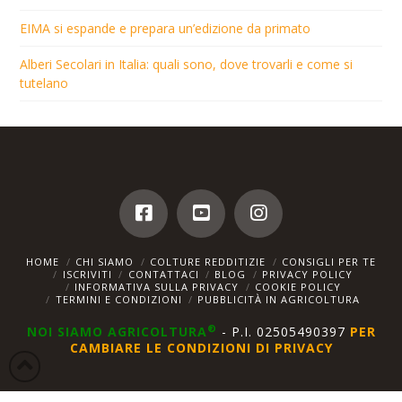
EIMA si espande e prepara un’edizione da primato
Alberi Secolari in Italia: quali sono, dove trovarli e come si
tutelano
HOME
CHI SIAMO
COLTURE REDDITIZIE
CONSIGLI PER TE
ISCRIVITI
CONTATTACI
BLOG
PRIVACY POLICY
INFORMATIVA SULLA PRIVACY
COOKIE POLICY
TERMINI E CONDIZIONI
PUBBLICITÀ IN AGRICOLTURA
®
NOI SIAMO AGRICOLTURA
- P.I. 02505490397
PER
CAMBIARE LE CONDIZIONI DI PRIVACY