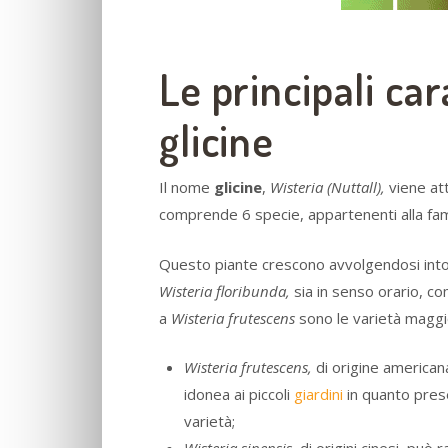
Le principali car
glicine
Il nome
glicine
,
Wisteria (Nuttall),
viene at
comprende 6 specie, appartenenti alla fam
Questo piante crescono avvolgendosi into
Wisteria floribunda,
sia in senso orario, c
a
Wisteria frutescens
sono le varietà maggi
Wisteria frutescens,
di origine american
idonea ai piccoli
giardini
in quanto prese
varietà;