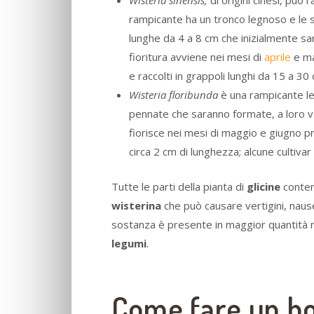
Wisteria sinensis,
di origini cinesi, può
rampicante ha un tronco legnoso e le 
lunghe da 4 a 8 cm che inizialmente s
fioritura avviene nei mesi di
aprile
e ma
e raccolti in grappoli lunghi da 15 a 30 
Wisteria floribunda
è una rampicante le
pennate che saranno formate, a loro vo
fiorisce nei mesi di maggio e giugno pre
circa 2 cm di lunghezza; alcune cultivar
Tutte le parti della pianta di
glicine
conte
wisterina
che può causare vertigini, naus
sostanza è presente in maggior quantità 
legumi
.
Come fare un bon