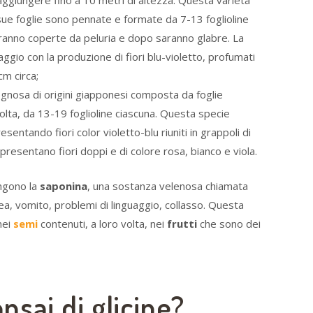
 raggiungere fino a 10 metri di altezza. Questa varietà
sue foglie sono pennate e formate da 7-13 foglioline
aranno coperte da peluria e dopo saranno glabre. La
ggio con la produzione di fiori blu-violetto, profumati
cm circa;
gnosa di origini giapponesi composta da foglie
lta, da 13-19 foglioline ciascuna. Questa specie
sentando fiori color violetto-blu riuniti in grappoli di
 presentano fiori doppi e di colore rosa, bianco e viola.
ngono la
saponina
, una sostanza velenosa chiamata
ea, vomito, problemi di linguaggio, collasso. Questa
nei
semi
contenuti, a loro volta, nei
frutti
che sono dei
sai di glicine?