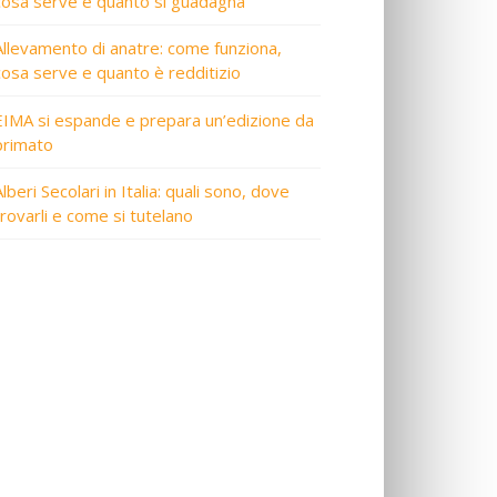
cosa serve e quanto si guadagna
Allevamento di anatre: come funziona,
cosa serve e quanto è redditizio
EIMA si espande e prepara un’edizione da
primato
lberi Secolari in Italia: quali sono, dove
trovarli e come si tutelano