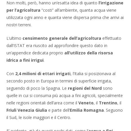
Non molti, però, hanno un’esatta idea di quanto
l’irrigazione
per l’agricoltura
“costi” all’ambiente, quanta acqua viene
utilizzata ogni anno e quanta viene dispersa prima che arrivi ai
nostri terreni.
L’ultimo
censimento generale dell’agricoltura
effettuato
dall’ISTAT era riuscito ad approfondire questo dato in
un’appendice dedicata proprio
all’utilizzo della risorsa
idrica a fini irrigui
.
Con
2,4 milioni di ettari irrigati
, l’Italia si posizionava al
secondo posto in Europa in termini di superficie irrigata,
seguendo di poco la Spagna. Le
regioni del Nord
sono
quelle in cui si consuma più acqua a fini agricoli, specialmente
nelle regioni orientali dell’area come il
Veneto
, il
Trentino
, il
Friuli Venezia Giulia
e parte dell’
Emilia Romagna
. Seguono
il Sud, le isole maggiori e il Centro.
E’ evidente, già da questi pochi dati, come l’
acqua a fini