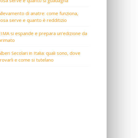
cosa serve e quanto si guadagna
Allevamento di anatre: come funziona,
cosa serve e quanto è redditizio
EIMA si espande e prepara un’edizione da
primato
lberi Secolari in Italia: quali sono, dove
trovarli e come si tutelano