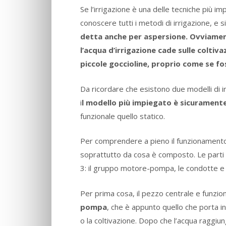
Se l’irrigazione è una delle tecniche più i
conoscere tutti i metodi di irrigazione, e 
detta anche per aspersione. Ovviamen
l’acqua d’irrigazione cade sulle coltiv
piccole goccioline, proprio come se fo
Da ricordare che esistono due modelli di i
i
l modello più impiegato è sicuramente
funzionale quello statico.
Per comprendere a pieno il funzionament
soprattutto da cosa è composto. Le parti
3: il gruppo motore-pompa, le condotte e gl
Per prima cosa, il pezzo centrale e funzio
pompa
, che è appunto quello che porta in
o la coltivazione. Dopo che l’acqua raggiu