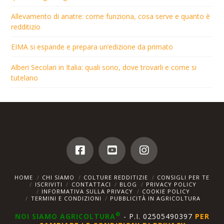
Allevamento di anatre: come funziona, cosa serve e quanto è
redditizio
EIMA si espande e prepara un’edizione da primato
Alberi Secolari in Italia: quali sono, dove trovarli e come si
tutelano
HOME
CHI SIAMO
COLTURE REDDITIZIE
CONSIGLI PER TE
ISCRIVITI
CONTATTACI
BLOG
PRIVACY POLICY
INFORMATIVA SULLA PRIVACY
COOKIE POLICY
TERMINI E CONDIZIONI
PUBBLICITÀ IN AGRICOLTURA
®
NOI SIAMO AGRICOLTURA
- P.I. 02505490397
PER