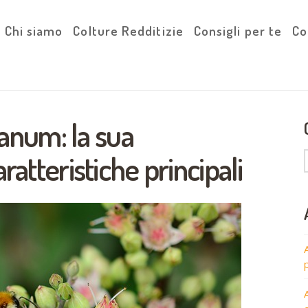
Chi siamo
Colture Redditizie
Consigli per te
Co
num: la sua
aratteristiche principali