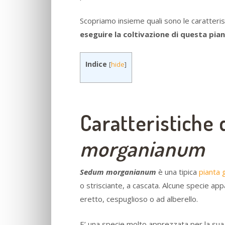
Scopriamo insieme quali sono le caratterist
eseguire la coltivazione di questa pia
Indice
[
hide
]
Caratteristiche 
morganianum
Sedum morganianum
è una tipica
pianta 
o strisciante, a cascata. Alcune specie ap
eretto, cespuglioso o ad alberello.
E’ una specie molto apprezzata per la sua 