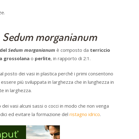
ze.
l
Sedum morganianum
 del
Sedum morganianum
è composto da
terriccio
a grossolana
o
perlite
, in rapporto di 2:1.
a al posto dei vasi in plastica perché i primi consentono
e essere più sviluppata in larghezza che in lunghezza in
e in larghezza.
dei vasi alcuni sassi o cocci in modo che non venga
radici ed evitare la formazione del
ristagno idrico
.