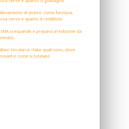
cosa serve e quanto si guadagna
Allevamento di anatre: come funziona,
cosa serve e quanto è redditizio
EIMA si espande e prepara un’edizione da
primato
lberi Secolari in Italia: quali sono, dove
trovarli e come si tutelano