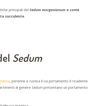
iche principali del
Sedum morganianum
e come
nta succulente
.
del
Sedum
grassa
, perenne e rustica il cui portamento è ricadente
partenenti al genere
Sedum
presentano un portamento
bellezza estetica.