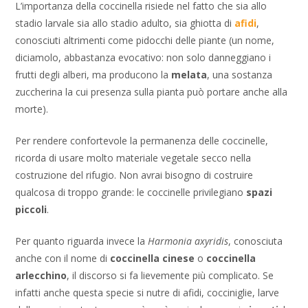
L’importanza della coccinella risiede nel fatto che sia allo
stadio larvale sia allo stadio adulto, sia ghiotta di
afidi
,
conosciuti altrimenti come pidocchi delle piante (un nome,
diciamolo, abbastanza evocativo: non solo danneggiano i
frutti degli alberi, ma producono la
melata
, una sostanza
zuccherina la cui presenza sulla pianta può portare anche alla
morte).
Per rendere confortevole la permanenza delle coccinelle,
ricorda di usare molto materiale vegetale secco nella
costruzione del rifugio. Non avrai bisogno di costruire
qualcosa di troppo grande: le coccinelle privilegiano
spazi
piccoli
.
Per quanto riguarda invece la
Harmonia axyridis
, conosciuta
anche con il nome di
coccinella cinese
o
coccinella
arlecchino
, il discorso si fa lievemente più complicato. Se
infatti anche questa specie si nutre di afidi, cocciniglie, larve