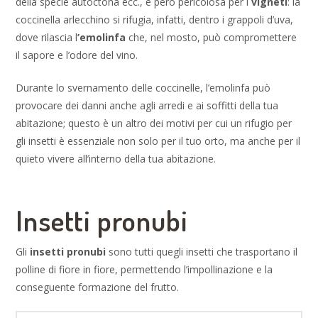
della specie autoctona ecc., è però pericolosa per i
vigneti
: la
coccinella arlecchino si rifugia, infatti, dentro i grappoli d’uva,
dove rilascia l
’emolinfa
che, nel mosto, può compromettere
il sapore e l’odore del vino.
Durante lo svernamento delle coccinelle, l’emolinfa può
provocare dei danni anche agli arredi e ai soffitti della tua
abitazione; questo è un altro dei motivi per cui un rifugio per
gli insetti è essenziale non solo per il tuo orto, ma anche per il
quieto vivere all’interno della tua abitazione.
Insetti pronubi
Gli
insetti pronubi
sono tutti quegli insetti che trasportano il
polline di fiore in fiore, permettendo l’impollinazione e la
conseguente formazione del frutto.