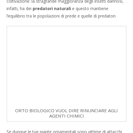
coltivazione: la stragrande maggioranza degli insetti dannosi,
infatti, ha dei
predatori
naturali
e questo mantiene
l’equilibrio tra le popolazioni di prede e quelle di predatori.
ORTO BIOLOGICO VUOL DIRE RINUNCIARE AGLI
AGENTI CHIMICI
Se dunque le tue piante ornamentali sono vittime di attacchi