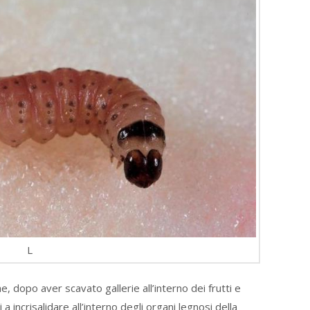
L
he, dopo aver scavato gallerie all’interno dei frutti e
a incrisalidare all’interno degli organi legnosi della