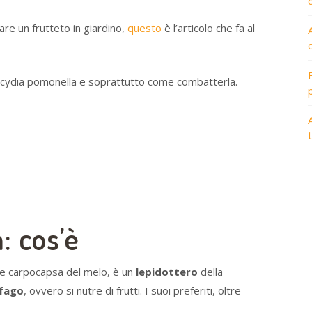
re un frutteto in giardino,
questo
è l’articolo che fa al
a cydia pomonella e soprattutto come combatterla.
A
: cos’è
e carpocapsa del melo, è un
lepidottero
della
ofago
, ovvero si nutre di frutti. I suoi preferiti, oltre