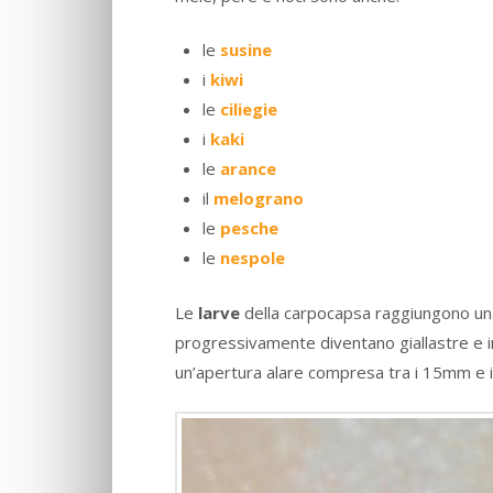
le
susine
i
kiwi
le
ciliegie
i
kaki
le
arance
il
melograno
le
pesche
le
nespole
Le
larve
della carpocapsa raggiungono un
progressivamente diventano giallastre e i
un’apertura alare compresa tra i 15mm e i