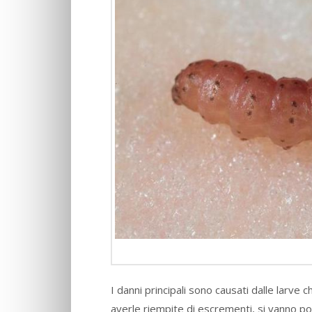
I danni principali sono causati dalle larve c
averle riempite di escrementi, si vanno poi 