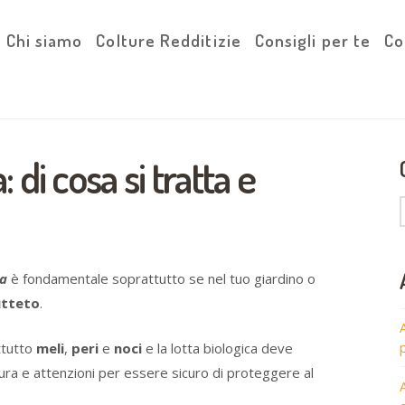
Chi siamo
Colture Redditizie
Consigli per te
Co
di cosa si tratta e
la
è fondamentale soprattutto se nel tuo giardino o
utteto
.
ttutto
meli
,
peri
e
noci
e la lotta biologica deve
ura e attenzioni per essere sicuro di proteggere al