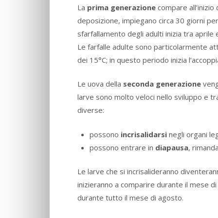
La
prima generazione
compare all’inizio
deposizione, impiegano circa 30 giorni per
sfarfallamento degli adulti inizia tra apri
Le farfalle adulte sono particolarmente at
dei 15°C; in questo periodo inizia l’accop
Le uova della
seconda generazione
vengo
larve sono molto veloci nello sviluppo e tr
diverse:
possono
incrisalidarsi
negli organi leg
possono entrare in
diapausa
, rimanda
Le larve che si incrisalideranno diventera
inizieranno a comparire durante il mese d
durante tutto il mese di agosto.