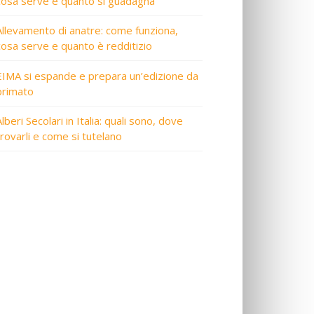
cosa serve e quanto si guadagna
Allevamento di anatre: come funziona,
cosa serve e quanto è redditizio
EIMA si espande e prepara un’edizione da
primato
lberi Secolari in Italia: quali sono, dove
trovarli e come si tutelano