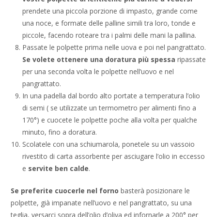
prendete una piccola porzione di impasto, grande come
una noce, e formate delle palline simili tra loro, tonde e
piccole, facendo roteare tra i palmi delle mani la pallina.
Passate le polpette prima nelle uova e poi nel pangrattato.
Se volete ottenere una doratura più spessa
ripassate
per una seconda volta le polpette nell’uovo e nel
pangrattato.
In una padella dal bordo alto portate a temperatura l’olio
di semi ( se utilizzate un termometro per alimenti fino a
170°) e cuocete le polpette poche alla volta per qualche
minuto, fino a doratura.
Scolatele con una schiumarola, ponetele su un vassoio
rivestito di carta assorbente per asciugare l’olio in eccesso
e
servite ben calde
.
Se preferite cuocerle nel forno
basterà posizionare le
polpette, già impanate nell’uovo e nel pangrattato, su una
teglia, versarci sopra dell’olio d’oliva ed infornarle a 200° per