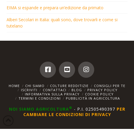
EIMA si espande e prepara un’edizione da primato
Alberi Secolari in Italia: quali sono, dove trovarli e come si
tutelano
HOME
CHI SIAMO
COLTURE REDDITIZIE
CONSIGLI PER TE
ISCRIVITI
CONTATTACI
BLOG
PRIVACY POLICY
INFORMATIVA SULLA PRIVACY
COOKIE POLICY
TERMINI E CONDIZIONI
PUBBLICITÀ IN AGRICOLTURA
®
NOI SIAMO AGRICOLTURA
- P.I. 02505490397
PER
CAMBIARE LE CONDIZIONI DI PRIVACY