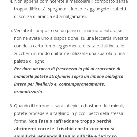
Non appena comincerete a mescolare il composto senza
troppa difficoltà, spegnete il fuoco e aggiungete i cubetti
di scorza di arancia ed amalgamateli.
Versate il composto su un piano di marmo oleato o,se
non ne avete uno a disposizione, su una leccarda rivestita
con della carta forno leggermente oleata e distribuite lo
zucchero in modo uniforme utilizzate una spatola o una
paletta di legno.
Per dare un tocco di freschezza in più al croccante di
mandorle potete
strofinarvi sopra un limone biologico
intero per livellarlo e, contemporaneamente,
aromatizzarlo
.
Quando il torrone si sarà intiepidito,bastano due minuti,
potete procedere a tagliarlo in piccoli pezzi della stessa
forma.
Non fatelo raffreddare troppo perchè
altrimenti correte il rischio che lo zucchero si
solidifichi rendendo il taglio difficile e faticoso.