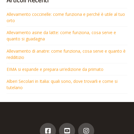
Allevamento coccinelle: come funziona e perché è utile al tuo
orto
Allevamento asine da latte: come funziona, cosa serve e
quanto si guadagna
Allevamento di anatre: come funziona, cosa serve e quanto è
redditizio
EIMA si espande e prepara un’edizione da primato
Alberi Secolari in Italia: quali sono, dove trovarli e come si
tutelano