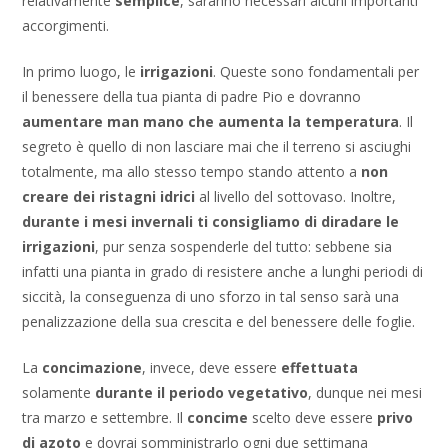
relativamente
semplice
, saranno necessari alcuni importanti
accorgimenti.
In primo luogo, le
irrigazioni
. Queste sono fondamentali per
il benessere della tua pianta di padre Pio e dovranno
aumentare man mano che aumenta la temperatura
. Il
segreto è quello di non lasciare mai che il terreno si asciughi
totalmente, ma allo stesso tempo stando attento a
non
creare dei ristagni idrici
al livello del sottovaso. Inoltre,
durante i mesi invernali ti consigliamo di diradare le
irrigazioni
, pur senza sospenderle del tutto: sebbene sia
infatti una pianta in grado di resistere anche a lunghi periodi di
siccità, la conseguenza di uno sforzo in tal senso sarà una
penalizzazione della sua crescita e del benessere delle foglie.
La
concimazione
, invece, deve essere
effettuata
solamente
durante il periodo vegetativo
, dunque nei mesi
tra marzo e settembre. Il
concime
scelto deve essere
privo
di azoto
e dovrai somministrarlo ogni due settimana