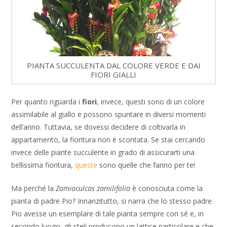
PIANTA SUCCULENTA DAL COLORE VERDE E DAI
FIORI GIALLI
Per quanto riguarda i
fiori
, invece, questi sono di un colore
assimilabile al giallo e possono spuntare in diversi momenti
dell’anno. Tuttavia, se dovessi decidere di coltivarla in
appartamento, la fioritura non è scontata. Se stai cercando
invece delle piante succulente in grado di assicurarti una
bellissima fioritura,
queste
sono quelle che fanno per te!
Ma perché la
Zamioculcas zamilifolia
è conosciuta come la
pianta di padre Pio? Innanzitutto, si narra che lo stesso padre
Pio avesse un esemplare di tale pianta sempre con sé e, in
secondo luogo, gli steli producono un lattice particolare e che