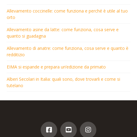
Allevamento coccinelle: come funziona e perché è utile al tuo
orto
Allevamento asine da latte: come funziona, cosa serve e
quanto si guadagna
Allevamento di anatre: come funziona, cosa serve e quanto è
redditizio
EIMA si espande e prepara un’edizione da primato
Alberi Secolari in Italia: quali sono, dove trovarli e come si
tutelano