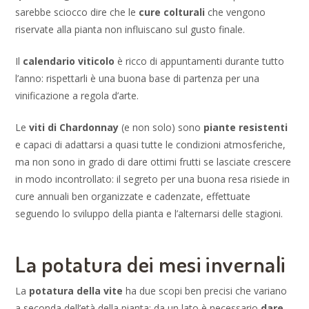
sarebbe sciocco dire che le
cure colturali
che vengono
riservate alla pianta non influiscano sul gusto finale.
Il
calendario viticolo
è ricco di appuntamenti durante tutto
l’anno: rispettarli è una buona base di partenza per una
vinificazione a regola d’arte.
Le
viti di Chardonnay
(e non solo) sono
piante resistenti
e capaci di adattarsi a quasi tutte le condizioni atmosferiche,
ma non sono in grado di dare ottimi frutti se lasciate crescere
in modo incontrollato: il segreto per una buona resa risiede in
cure annuali ben organizzate e cadenzate, effettuate
seguendo lo sviluppo della pianta e l’alternarsi delle stagioni.
La potatura dei mesi invernali
La
potatura della vite
ha due scopi ben precisi che variano
a seconda dell’età della pianta: da un lato è necessario
dare