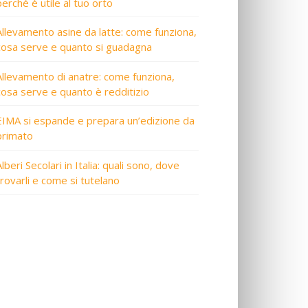
perché è utile al tuo orto
Allevamento asine da latte: come funziona,
cosa serve e quanto si guadagna
Allevamento di anatre: come funziona,
cosa serve e quanto è redditizio
EIMA si espande e prepara un’edizione da
primato
lberi Secolari in Italia: quali sono, dove
trovarli e come si tutelano