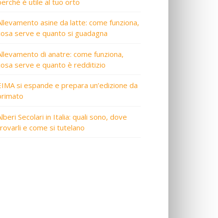
perché è utile al tuo orto
Allevamento asine da latte: come funziona,
cosa serve e quanto si guadagna
Allevamento di anatre: come funziona,
cosa serve e quanto è redditizio
EIMA si espande e prepara un’edizione da
primato
lberi Secolari in Italia: quali sono, dove
trovarli e come si tutelano