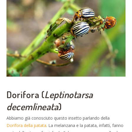
Dorifora (
Leptinotarsa
decemlineata
)
Abbiamo già conosciuto questo insetto parlando della
Dorifora della patata
. La melanzana e la patata, infatti, fanno