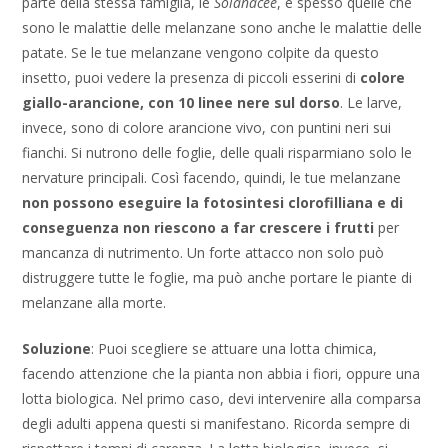
parte della stessa famiglia, le
Solanacee
, e spesso quelle che
sono le malattie delle melanzane sono anche le malattie delle
patate. Se le tue melanzane vengono colpite da questo
insetto, puoi vedere la presenza di piccoli esserini di
colore
giallo-arancione, con 10 linee nere sul dorso
. Le larve,
invece, sono di colore arancione vivo, con puntini neri sui
fianchi. Si nutrono delle foglie, delle quali risparmiano solo le
nervature principali. Così facendo, quindi, le tue melanzane
non possono eseguire la fotosintesi clorofilliana e di
conseguenza non riescono a far crescere i frutti
per
mancanza di nutrimento. Un forte attacco non solo può
distruggere tutte le foglie, ma può anche portare le piante di
melanzane alla morte.
Soluzione
: Puoi scegliere se attuare una lotta chimica,
facendo attenzione che la pianta non abbia i fiori, oppure una
lotta biologica. Nel primo caso, devi intervenire alla comparsa
degli adulti appena questi si manifestano. Ricorda sempre di