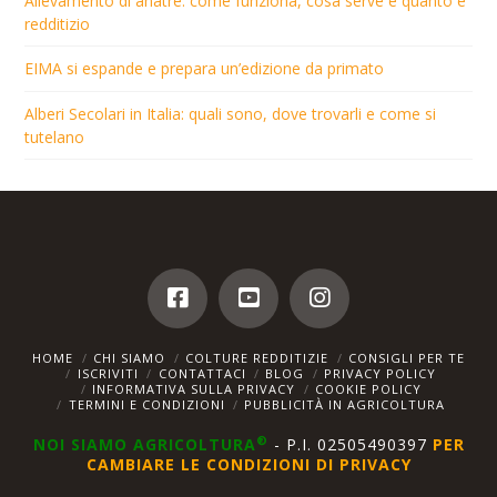
Allevamento di anatre: come funziona, cosa serve e quanto è
redditizio
EIMA si espande e prepara un’edizione da primato
Alberi Secolari in Italia: quali sono, dove trovarli e come si
tutelano
HOME
CHI SIAMO
COLTURE REDDITIZIE
CONSIGLI PER TE
ISCRIVITI
CONTATTACI
BLOG
PRIVACY POLICY
INFORMATIVA SULLA PRIVACY
COOKIE POLICY
TERMINI E CONDIZIONI
PUBBLICITÀ IN AGRICOLTURA
®
NOI SIAMO AGRICOLTURA
- P.I. 02505490397
PER
CAMBIARE LE CONDIZIONI DI PRIVACY