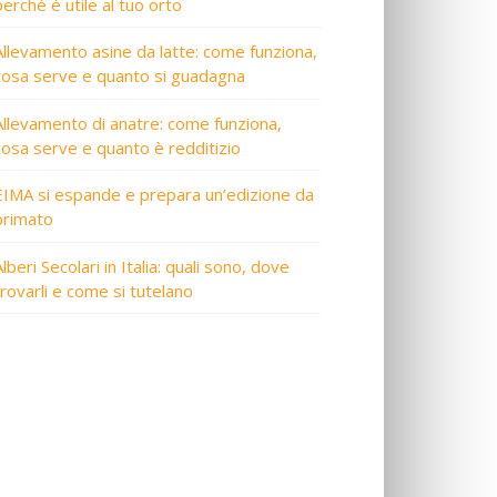
perché è utile al tuo orto
Allevamento asine da latte: come funziona,
cosa serve e quanto si guadagna
Allevamento di anatre: come funziona,
cosa serve e quanto è redditizio
EIMA si espande e prepara un’edizione da
primato
lberi Secolari in Italia: quali sono, dove
trovarli e come si tutelano