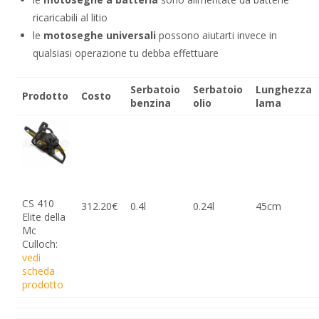
ricaricabili al litio
le
motoseghe universali
possono aiutarti invece in
qualsiasi operazione tu debba effettuare
Serbatoio
Serbatoio
Lunghezza
Prodotto
Costo
benzina
olio
lama
CS 410
312.20€
0.4l
0.24l
45cm
Elite della
Mc
Culloch:
vedi
scheda
prodotto