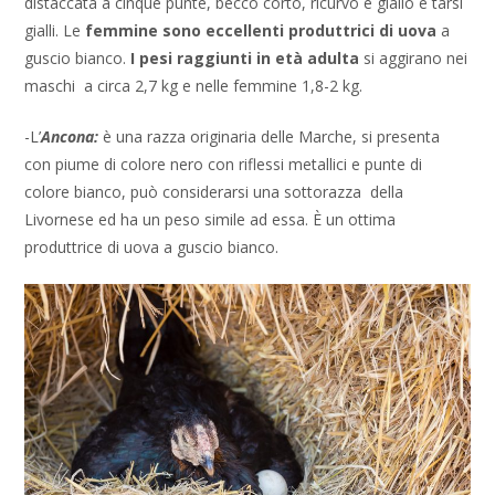
distaccata a cinque punte, becco corto, ricurvo e giallo e tarsi
gialli. Le
femmine sono eccellenti produttrici di uova
a
guscio bianco.
I pesi raggiunti in età adulta
si aggirano nei
maschi a circa 2,7 kg e nelle femmine 1,8-2 kg.
-L’
Ancona:
è una razza originaria delle Marche, si presenta
con piume di colore nero con riflessi metallici e punte di
colore bianco, può considerarsi una sottorazza della
Livornese ed ha un peso simile ad essa. È un ottima
produttrice di uova a guscio bianco.