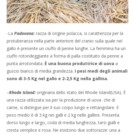
-La
Padovana:
razza di origine polacca, si caratterizza per la
protuberanza nella parte anteriore del cranio sulla quale nel
gallo è presente un ciuffo di penne lunghe. La femmina ha un
ciuffo rotondeggiante a forma di palla costituito da penne a
punta arrotondata.
È una buona produttrice di uova
a
guscio bianco di media grandezza.
I pesi medi degli animali
sono di 3-5 Kg nel gallo e 2-2,5 Kg nella gallina.
–
Rhode Island:
originaria dello stato del Rhode Island(USA). È
una razza utilizzata sia per la produzione di uova che di
carne, si distingue per il suo corpo lungo e rettangolare. Il
peso medio è di 3 kg nei galli e 2 kg nelle galline. Presenta
dorso lungo e largo, coda di media lunghezza, tarsi gialli e
cresta semplice e rosa. Ne esistono due sottorazze: una a