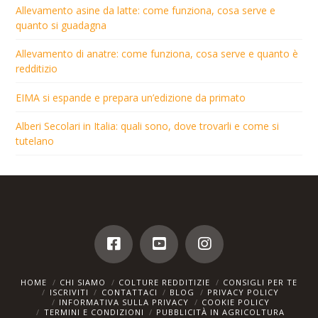
Allevamento asine da latte: come funziona, cosa serve e
quanto si guadagna
Allevamento di anatre: come funziona, cosa serve e quanto è
redditizio
EIMA si espande e prepara un’edizione da primato
Alberi Secolari in Italia: quali sono, dove trovarli e come si
tutelano
HOME
CHI SIAMO
COLTURE REDDITIZIE
CONSIGLI PER TE
ISCRIVITI
CONTATTACI
BLOG
PRIVACY POLICY
INFORMATIVA SULLA PRIVACY
COOKIE POLICY
TERMINI E CONDIZIONI
PUBBLICITÀ IN AGRICOLTURA