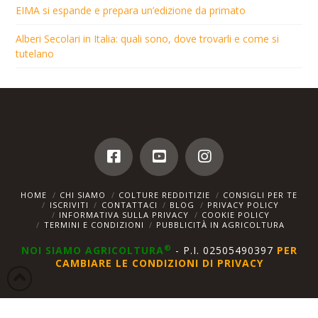
EIMA si espande e prepara un’edizione da primato
Alberi Secolari in Italia: quali sono, dove trovarli e come si
tutelano
HOME
CHI SIAMO
COLTURE REDDITIZIE
CONSIGLI PER TE
ISCRIVITI
CONTATTACI
BLOG
PRIVACY POLICY
INFORMATIVA SULLA PRIVACY
COOKIE POLICY
TERMINI E CONDIZIONI
PUBBLICITÀ IN AGRICOLTURA
®
NOI SIAMO AGRICOLTURA
- P.I. 02505490397
PER
CAMBIARE LE CONDIZIONI DI PRIVACY