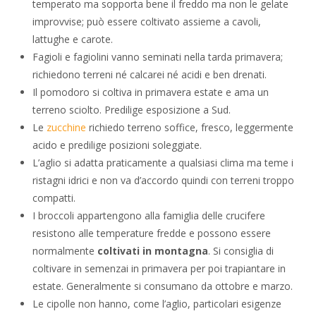
temperato ma sopporta bene il freddo ma non le gelate
improvvise; può essere coltivato assieme a cavoli,
lattughe e carote.
Fagioli e fagiolini vanno seminati nella tarda primavera;
richiedono terreni né calcarei né acidi e ben drenati.
Il pomodoro si coltiva in primavera estate e ama un
terreno sciolto. Predilige esposizione a Sud.
Le
zucchine
richiedo terreno soffice, fresco, leggermente
acido e predilige posizioni soleggiate.
L’aglio si adatta praticamente a qualsiasi clima ma teme i
ristagni idrici e non va d’accordo quindi con terreni troppo
compatti.
I broccoli appartengono alla famiglia delle crucifere
resistono alle temperature fredde e possono essere
normalmente
coltivati in montagna
. Si consiglia di
coltivare in semenzai in primavera per poi trapiantare in
estate. Generalmente si consumano da ottobre e marzo.
Le cipolle non hanno, come l’aglio, particolari esigenze