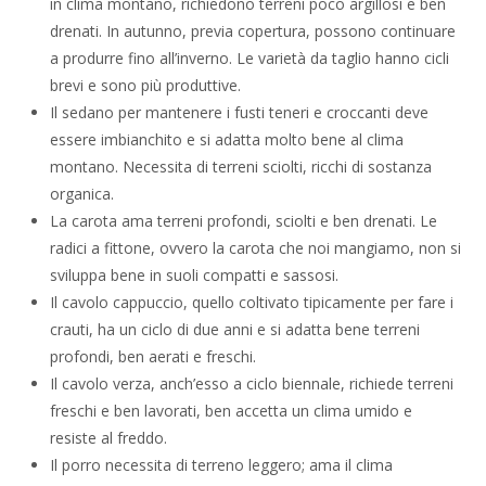
in clima montano, richiedono terreni poco argillosi e ben
drenati. In autunno, previa copertura, possono continuare
a produrre fino all’inverno. Le varietà da taglio hanno cicli
brevi e sono più produttive.
Il sedano per mantenere i fusti teneri e croccanti deve
essere imbianchito e si adatta molto bene al clima
montano. Necessita di terreni sciolti, ricchi di sostanza
organica.
La carota ama terreni profondi, sciolti e ben drenati. Le
radici a fittone, ovvero la carota che noi mangiamo, non si
sviluppa bene in suoli compatti e sassosi.
Il cavolo cappuccio, quello coltivato tipicamente per fare i
crauti, ha un ciclo di due anni e si adatta bene terreni
profondi, ben aerati e freschi.
Il cavolo verza, anch’esso a ciclo biennale, richiede terreni
freschi e ben lavorati, ben accetta un clima umido e
resiste al freddo.
Il porro necessita di terreno leggero; ama il clima