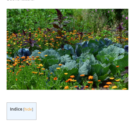
Indice
[
hide
]