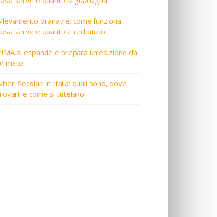
cosa serve e quanto si guadagna
Allevamento di anatre: come funziona,
cosa serve e quanto è redditizio
EIMA si espande e prepara un’edizione da
primato
lberi Secolari in Italia: quali sono, dove
trovarli e come si tutelano