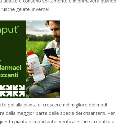
iù adatto e consono solitamente è in primavera quando
rusche gelate invernali.
te poi alla pianta di crescere nel migliore dei modi
tura della maggior parte delle specie dei crisantemi. Per
 questa pianta è importante verificare che sia neutro o