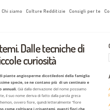
Chi siamo
Colture Redditizie
Consigli per te
Co
temi. Dalle tecniche di
iccole curiosità
di piante angiosperme dicotiledoni della famiglia
ssime specie, se ne contano più di un centinaio e
o annuali.
Già dalla derivazione del nome possiamo
nte, il suo nome deriva di fatto dalla parola greca
themon, ovvero fiore, quindi letteralmente “fiore
o come coltivare i crisantemi, questi fiori che