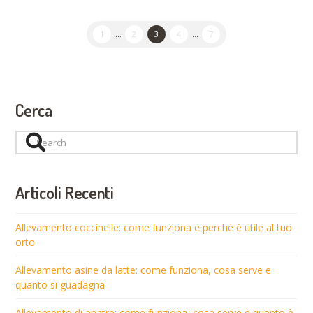
1
...
2
3
4
...
7
Cerca
Search
Articoli Recenti
Allevamento coccinelle: come funziona e perché è utile al tuo
orto
Allevamento asine da latte: come funziona, cosa serve e
quanto si guadagna
Allevamento di anatre: come funziona, cosa serve e quanto è