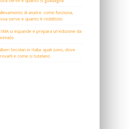
cosa serve e quanto si guadagna
Allevamento di anatre: come funziona,
cosa serve e quanto è redditizio
EIMA si espande e prepara un’edizione da
primato
lberi Secolari in Italia: quali sono, dove
trovarli e come si tutelano