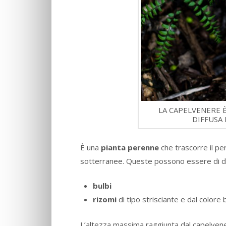
LA CAPELVENERE 
DIFFUSA
È una
pianta perenne
che trascorre il p
sotterranee. Queste possono essere di du
bulbi
rizomi
di tipo strisciante e dal colore
L’altezza massima raggiunta dal capelven