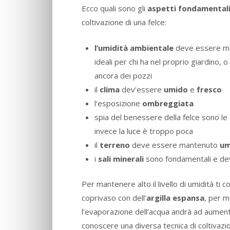
Ecco quali sono gli
aspetti fondamental
coltivazione di una felce:
l’umidità ambientale
deve essere man
ideali per chi ha nel proprio giardino, o
ancora dei pozzi
il
clima
dev’essere
umido
e
fresco
l’esposizione
ombreggiata
spia del benessere della felce sono le
invece la luce è troppo poca
il
terreno
deve essere mantenuto
um
i
sali minerali
sono fondamentali e devo
Per mantenere alto il livello di umidità ti c
coprivaso con dell’
argilla espansa
, per 
l’evaporazione dell’acqua andrà ad aumentar
conoscere una diversa tecnica di coltivaz