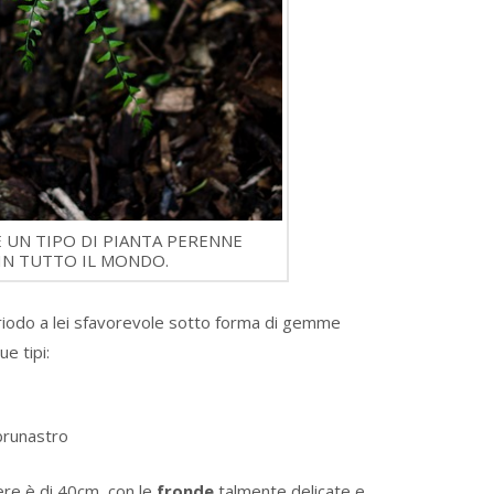
È UN TIPO DI PIANTA PERENNE
 IN TUTTO IL MONDO.
eriodo a lei sfavorevole sotto forma di gemme
e tipi:
 brunastro
ere è di 40cm, con le
fronde
talmente delicate e