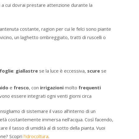
i
a cui dovrai prestare attenzione durante la
tenuta costante, ragion per cui le felci sono piante
 vicino, un laghetto ombreggiato, tratti di ruscelli o
foglie
:
giallastre
se la luce è eccessiva,
scure
se
ido
e
fresco
, con
irrigazioni
molto
frequenti
no essere integrati ogni venti giorni circa
onsigliamo di sistemare il vaso all’interno di un
metà costantemente immersa nell’acqua. Così facendo,
e il tasso di umidità al di sotto della pianta. Vuoi
ione? Scopri
l’idrocoltura
.