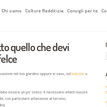
Chi siamo
Colture Redditizie
Consigli per te
Co
to quello che devi
felce
tivazione nel tuo giardino oppure in vaso, sul
balcone
o
bbe essere un po’ ostico: è necessario infatti riuscire
ale, con particolare attenzione al terreno,
ità.