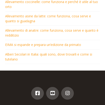
Allevamento coccinelle: come funziona e perché è utile al tuo
orto
Allevamento asine da latte: come funziona, cosa serve e
quanto si guadagna
Allevamento di anatre: come funziona, cosa serve e quanto è
redditizio
EIMA si espande e prepara un’edizione da primato
Alberi Secolari in Italia: quali sono, dove trovarli e come si
tutelano