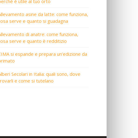
perché è utile al tuo orto
Allevamento asine da latte: come funziona,
cosa serve e quanto si guadagna
Allevamento di anatre: come funziona,
cosa serve e quanto è redditizio
EIMA si espande e prepara un’edizione da
primato
lberi Secolari in Italia: quali sono, dove
trovarli e come si tutelano