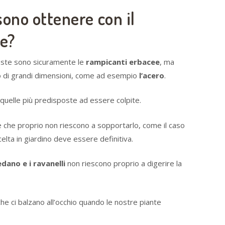
ssono ottenere con il
te?
ueste sono sicuramente le
rampicanti erbacee
, ma
 o di grandi dimensioni, come ad esempio
l’acero
.
uelle più predisposte ad essere colpite.
e che proprio non riescono a sopportarlo, come il caso
scelta in giardino deve essere definitiva.
sedano e i ravanelli
non riescono proprio a digerire la
che ci balzano all’occhio quando le nostre piante