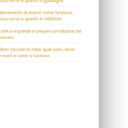
cosa serve e quanto si guadagna
Allevamento di anatre: come funziona,
cosa serve e quanto è redditizio
EIMA si espande e prepara un’edizione da
primato
lberi Secolari in Italia: quali sono, dove
trovarli e come si tutelano