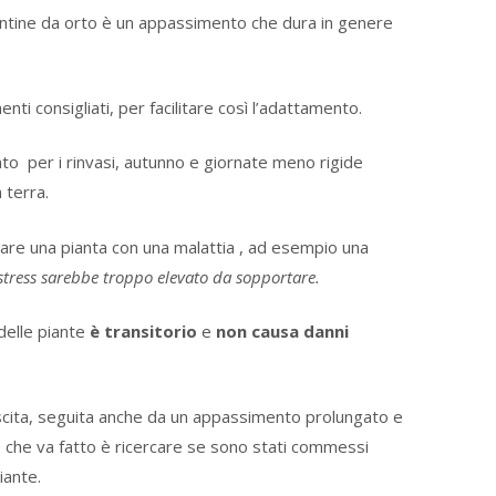
antine da orto è un appassimento che dura in genere
ti consigliati, per facilitare così l’adattamento.
nto per i rinvasi, autunno e giornate meno rigide
 terra.
tare una pianta con una malattia , ad esempio una
stress sarebbe troppo elevato da sopportare.
 delle piante
è transitorio
e
non causa danni
rescita, seguita anche da un appassimento prolungato e
ò che va fatto è ricercare se sono stati commessi
iante.