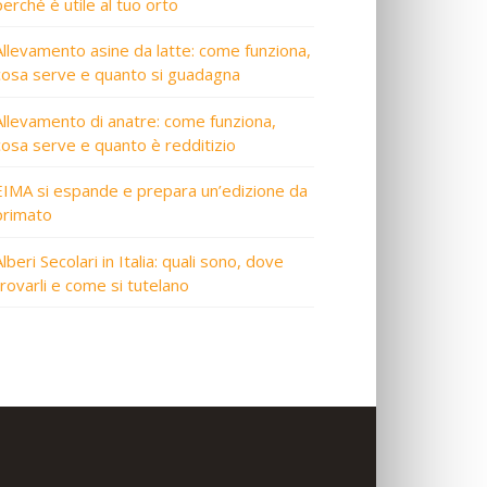
perché è utile al tuo orto
Allevamento asine da latte: come funziona,
cosa serve e quanto si guadagna
Allevamento di anatre: come funziona,
cosa serve e quanto è redditizio
EIMA si espande e prepara un’edizione da
primato
lberi Secolari in Italia: quali sono, dove
trovarli e come si tutelano