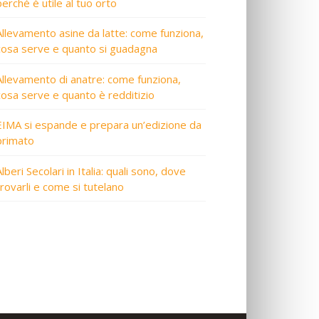
perché è utile al tuo orto
Allevamento asine da latte: come funziona,
cosa serve e quanto si guadagna
Allevamento di anatre: come funziona,
cosa serve e quanto è redditizio
EIMA si espande e prepara un’edizione da
primato
lberi Secolari in Italia: quali sono, dove
trovarli e come si tutelano