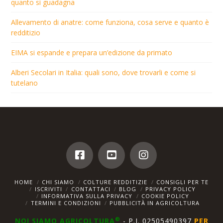
quanto si guadagna
Allevamento di anatre: come funziona, cosa serve e quanto è
redditizio
EIMA si espande e prepara un’edizione da primato
Alberi Secolari in Italia: quali sono, dove trovarli e come si
tutelano
HOME
CHI SIAMO
COLTURE REDDITIZIE
CONSIGLI PER TE
ISCRIVITI
CONTATTACI
BLOG
PRIVACY POLICY
INFORMATIVA SULLA PRIVACY
COOKIE POLICY
TERMINI E CONDIZIONI
PUBBLICITÀ IN AGRICOLTURA
®
NOI SIAMO AGRICOLTURA
- P.I. 02505490397
PER