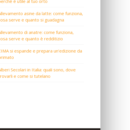
perché è utile al tuo orto
Allevamento asine da latte: come funziona,
cosa serve e quanto si guadagna
Allevamento di anatre: come funziona,
cosa serve e quanto è redditizio
EIMA si espande e prepara un’edizione da
primato
lberi Secolari in Italia: quali sono, dove
trovarli e come si tutelano