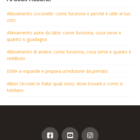
Allevamento coccinelle: come funziona e perché è utile al tuo
orto
Allevamento asine da latte: come funziona, cosa serve e
quanto si guadagna
Allevamento di anatre: come funziona, cosa serve e quanto è
redditizio
EIMA si espande e prepara un’edizione da primato
Alberi Secolari in Italia: quali sono, dove trovarli e come si
tutelano