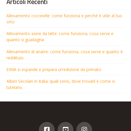
Articoli Recenti
Allevamento coccinelle: come funziona e perché è utile al tuo
orto
Allevamento asine da latte: come funziona, cosa serve e
quanto si guadagna
Allevamento di anatre: come funziona, cosa serve e quanto è
redditizio
EIMA si espande e prepara un’edizione da primato
Alberi Secolari in Italia: quali sono, dove trovarli e come si
tutelano