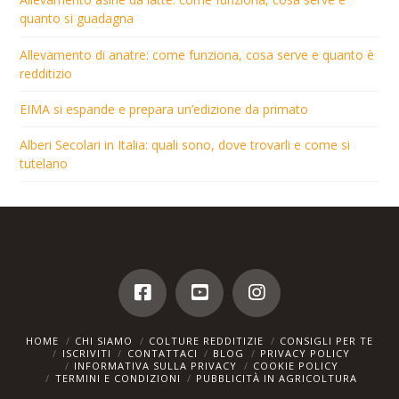
quanto si guadagna
Allevamento di anatre: come funziona, cosa serve e quanto è
redditizio
EIMA si espande e prepara un’edizione da primato
Alberi Secolari in Italia: quali sono, dove trovarli e come si
tutelano
HOME
CHI SIAMO
COLTURE REDDITIZIE
CONSIGLI PER TE
ISCRIVITI
CONTATTACI
BLOG
PRIVACY POLICY
INFORMATIVA SULLA PRIVACY
COOKIE POLICY
TERMINI E CONDIZIONI
PUBBLICITÀ IN AGRICOLTURA