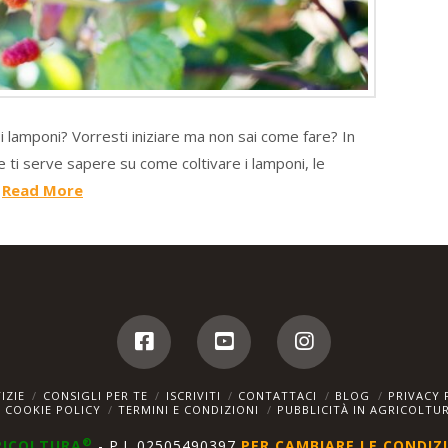
i lamponi? Vorresti iniziare ma non sai come fare? In
e ti serve sapere su come coltivare i lamponi, le
…
Read More
IZIE
CONSIGLI PER TE
ISCRIVITI
CONTATTACI
BLOG
PRIVACY 
COOKIE POLICY
TERMINI E CONDIZIONI
PUBBLICITÀ IN AGRICOLTU
®
RICOLTURA
- P.I. 02505490397
PER CAMBIARE LE CONDIZI