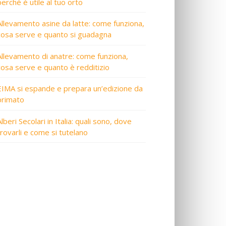
perché è utile al tuo orto
Allevamento asine da latte: come funziona,
cosa serve e quanto si guadagna
Allevamento di anatre: come funziona,
cosa serve e quanto è redditizio
EIMA si espande e prepara un’edizione da
primato
lberi Secolari in Italia: quali sono, dove
trovarli e come si tutelano