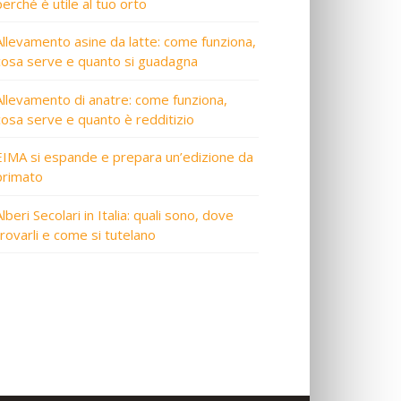
perché è utile al tuo orto
Allevamento asine da latte: come funziona,
cosa serve e quanto si guadagna
Allevamento di anatre: come funziona,
cosa serve e quanto è redditizio
EIMA si espande e prepara un’edizione da
primato
lberi Secolari in Italia: quali sono, dove
trovarli e come si tutelano