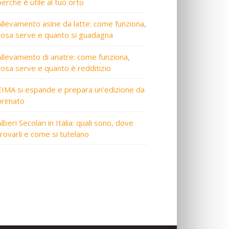
perché è utile al tuo orto
Allevamento asine da latte: come funziona,
cosa serve e quanto si guadagna
Allevamento di anatre: come funziona,
cosa serve e quanto è redditizio
EIMA si espande e prepara un’edizione da
primato
lberi Secolari in Italia: quali sono, dove
trovarli e come si tutelano