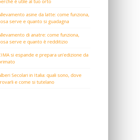
perché è utile al tuo orto
Allevamento asine da latte: come funziona,
cosa serve e quanto si guadagna
Allevamento di anatre: come funziona,
cosa serve e quanto è redditizio
EIMA si espande e prepara un’edizione da
primato
lberi Secolari in Italia: quali sono, dove
trovarli e come si tutelano