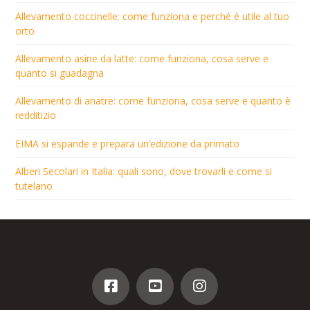
Allevamento coccinelle: come funziona e perché è utile al tuo
orto
Allevamento asine da latte: come funziona, cosa serve e
quanto si guadagna
Allevamento di anatre: come funziona, cosa serve e quanto è
redditizio
EIMA si espande e prepara un’edizione da primato
Alberi Secolari in Italia: quali sono, dove trovarli e come si
tutelano