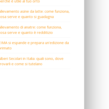
perché è utile al tuo orto
Allevamento asine da latte: come funziona,
cosa serve e quanto si guadagna
Allevamento di anatre: come funziona,
cosa serve e quanto è redditizio
EIMA si espande e prepara un’edizione da
primato
lberi Secolari in Italia: quali sono, dove
trovarli e come si tutelano