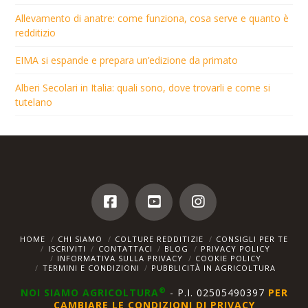
Allevamento di anatre: come funziona, cosa serve e quanto è
redditizio
EIMA si espande e prepara un’edizione da primato
Alberi Secolari in Italia: quali sono, dove trovarli e come si
tutelano
HOME
CHI SIAMO
COLTURE REDDITIZIE
CONSIGLI PER TE
ISCRIVITI
CONTATTACI
BLOG
PRIVACY POLICY
INFORMATIVA SULLA PRIVACY
COOKIE POLICY
TERMINI E CONDIZIONI
PUBBLICITÀ IN AGRICOLTURA
®
NOI SIAMO AGRICOLTURA
- P.I. 02505490397
PER
CAMBIARE LE CONDIZIONI DI PRIVACY